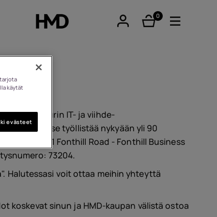
0
tuotteet
tarjota
lla käytät
tphones
Irlannin suurin IT- ja viihde-
ki evästeet
tta sitten, ja se työllistää nykyään yli 90
itteessa
Unit 21 Fonthill Road - Fonthill Business
eiset
 yritysnumero: 73204.
a". Halutessasi voit ottaa meihin yhteyttä
imet
dot koskevat sinun ja HMD-kaupan välistä ostoa