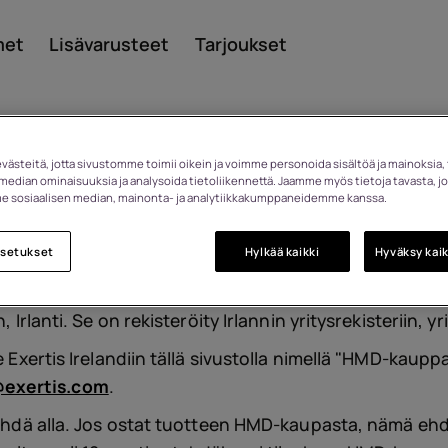
met
Lisävarusteet
Tarjoukset
stä
ästeitä, jotta sivustomme toimii oikein ja voimme personoida sisältöä ja mainoksia, 
median ominaisuuksia ja analysoida tietoliikennettä. Jaamme myös tietoja tavasta, jo
 sosiaalisen median, mainonta- ja analytiikkakumppaneidemme kanssa.
Smar
n rekisteröity Irlannin tasavaltaan. Exertis Ireland on 
asetukset
Hylkää kaikki
Hyväksy kaik
luiden jakelija. Yritys perustettiin Irlannissa yli 30 vuo
sissa käsissä. Sen rekisteröity toimipaikka sijaitsee oso
Perint
n
, Irlanti. Se on rekisteröity Irlannin yritysrekisteriin,
e Exertis Irelandiin tällä sivustolla nimellä "HMD-kaupp
exertis.com
.
puhel
 nähdä alla. Jos ostat tuotteen HMD-kaupasta, nämä eh