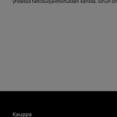
Itsekorjaus
yhdessä tietosuojailmoituksen kanssa. Sinun on
Finland
Kauppa