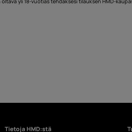
 oltava yli 18-vuotias tehdäksesi tilauksen HMD-kaupa
Lisäv
Tarjo
Tietoja HMD:stä
T