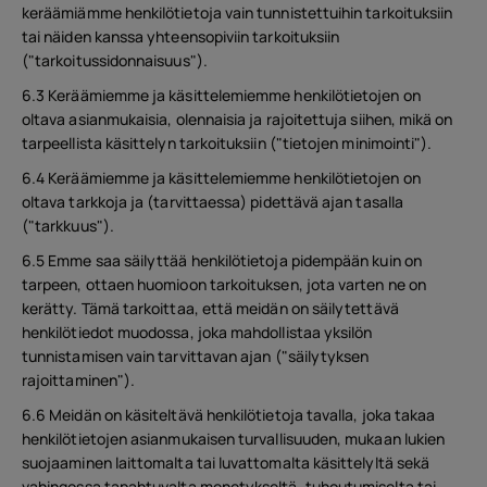
keräämiämme henkilötietoja vain tunnistettuihin tarkoituksiin
tai näiden kanssa yhteensopiviin tarkoituksiin
("tarkoitussidonnaisuus").
6.3 Keräämiemme ja käsittelemiemme henkilötietojen on
oltava asianmukaisia, olennaisia ja rajoitettuja siihen, mikä on
tarpeellista käsittelyn tarkoituksiin ("tietojen minimointi").
6.4 Keräämiemme ja käsittelemiemme henkilötietojen on
oltava tarkkoja ja (tarvittaessa) pidettävä ajan tasalla
("tarkkuus").
6.5 Emme saa säilyttää henkilötietoja pidempään kuin on
tarpeen, ottaen huomioon tarkoituksen, jota varten ne on
kerätty. Tämä tarkoittaa, että meidän on säilytettävä
henkilötiedot muodossa, joka mahdollistaa yksilön
tunnistamisen vain tarvittavan ajan ("säilytyksen
rajoittaminen").
6.6 Meidän on käsiteltävä henkilötietoja tavalla, joka takaa
henkilötietojen asianmukaisen turvallisuuden, mukaan lukien
suojaaminen laittomalta tai luvattomalta käsittelyltä sekä
vahingossa tapahtuvalta menetykseltä, tuhoutumiselta tai