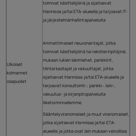
toimivat käsittelijöinä ja sijaitsevat
Irlannissa ja/tai ETA-alueella ja tarjoavat IT-
ja järjestelmänhallintapalveluita
Ammattimaiset neuvonantajat, jotka
toimivat käsittelijöinä tai rekisterinpitäjinä,
mukaan lukien lakimiehet, pankkiirit,
Ulkoiset
tilintarkastajat ja vakuuttajat, jotka
kolmannet
sijaitsevat Irlannissa ja/tai ETA-alueella ja
osapuolet
tarjoavat konsultointi-, pankki-, laki-,
vakuutus- ja kirjanpitopalveluita
liiketoiminnallemme.
Sääntelyviranomaiset ja muut viranomaiset,
jotka sijaitsevat Irlannissa ja/tai ETA-
alueella ja jotka ovat lain mukaan velvollisia