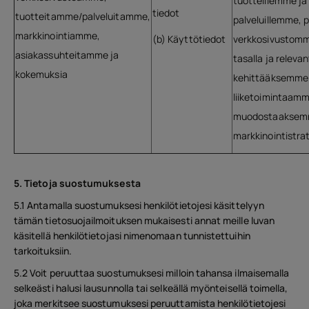
tuotteillemme ja
tiedot
tuotteitamme/palveluitamme,
palveluillemme,
markkinointiamme,
(b) Käyttötiedot
verkkosivustomm
asiakassuhteitamme ja
tasalla ja relevan
kokemuksia
kehittääksemme
liiketoimintaamm
muodostaakse
markkinointistr
5. Tietoja suostumuksesta
5.1 Antamalla suostumuksesi henkilötietojesi käsittelyyn
tämän tietosuojailmoituksen mukaisesti annat meille luvan
käsitellä henkilötietojasi nimenomaan tunnistettuihin
tarkoituksiin.
5.2 Voit peruuttaa suostumuksesi milloin tahansa ilmaisemalla
selkeästi halusi lausunnolla tai selkeällä myönteisellä toimella,
joka merkitsee suostumuksesi peruuttamista henkilötietojesi