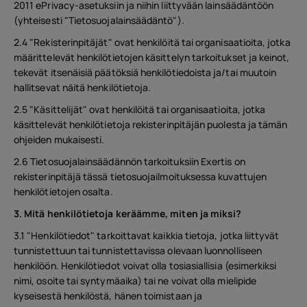
2011 ePrivacy-asetuksiin ja niihin liittyvään lainsäädäntöön
(yhteisesti "Tietosuojalainsäädäntö").
2.4 "Rekisterinpitäjät" ovat henkilöitä tai organisaatioita, jotka
määrittelevät henkilötietojen käsittelyn tarkoitukset ja keinot,
tekevät itsenäisiä päätöksiä henkilötiedoista ja/tai muutoin
hallitsevat näitä henkilötietoja.
2.5 "Käsittelijät" ovat henkilöitä tai organisaatioita, jotka
käsittelevät henkilötietoja rekisterinpitäjän puolesta ja tämän
ohjeiden mukaisesti.
2.6 Tietosuojalainsäädännön tarkoituksiin Exertis on
rekisterinpitäjä tässä tietosuojailmoituksessa kuvattujen
henkilötietojen osalta.
3. Mitä henkilötietoja keräämme, miten ja miksi?
3.1 "Henkilötiedot" tarkoittavat kaikkia tietoja, jotka liittyvät
tunnistettuun tai tunnistettavissa olevaan luonnolliseen
henkilöön. Henkilötiedot voivat olla tosiasiallisia (esimerkiksi
nimi, osoite tai syntymäaika) tai ne voivat olla mielipide
kyseisestä henkilöstä, hänen toimistaan ja