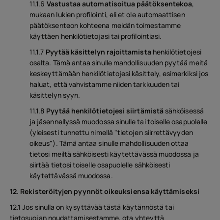
11.1.6
Vastustaa automatisoitua päätöksentekoa
,
mukaan lukien profilointi, eli et ole automaattisen
päätöksenteon kohteena meidän toimestamme
käyttäen henkilötietojasi tai profilointiasi.
11.1.7
Pyytää käsittelyn rajoittamista
henkilötietojesi
osalta. Tämä antaa sinulle mahdollisuuden pyytää meitä
keskeyttämään henkilötietojesi käsittely, esimerkiksi jos
haluat, että vahvistamme niiden tarkkuuden tai
käsittelyn syyn.
11.1.8
Pyytää henkilötietojesi siirtämistä
sähköisessä
ja jäsennellyssä muodossa sinulle tai toiselle osapuolelle
(yleisesti tunnettu nimellä "tietojen siirrettävyyden
oikeus"). Tämä antaa sinulle mahdollisuuden ottaa
tietosi meiltä sähköisesti käytettävässä muodossa ja
siirtää tietosi toiselle osapuolelle sähköisesti
käytettävässä muodossa.
12. Rekisteröityjen pyynnöt oikeuksiensa käyttämiseksi
12.1 Jos sinulla on kysyttävää tästä käytännöstä tai
tietosuojan noudattamisestamme, ota yhteyttä