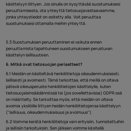
käsittelyyn liittyen. Jos sinulla on kysyttävää suostumuksesi
peruuttamisesta, ota yhteyttä tietosuojavastaavaamme,
jonka yhteystiedot on esitetty alla. Voit peruuttaa
suostumuksesi ottamalla meihin yhteyttä.
5.3 Suostumuksen peruuttaminen ei vaikuta ennen
peruuttamista tapahtuneen suostumukseen perustuvan
käsittelyn laillisuuteen.
6. Mitkä ovat tietosuojan periaatteet?
6.1 Meidän on käsiteltävä henkilötietoja oikeudenmukaisesti,
laillisesti ja avoimesti. Tämä tarkoittaa, että meillä on oltava
pätevä oikeusperuste henkilötietojen käsittelylle, kuten
tietosuojalainsäädännössä tai (jos sovellettavissa) GDPR:ssä
on määritelty. Se tarkoittaa myös, että meidän on oltava
avoimia yksilöille liittyen heidän henkilötietojensa käsittelyyn
("laillisuus, oikeudenmukaisuus ja avoimuus").
6.2 Voimme kerätä henkilötietoja vain erityisiin, tunnistettuihin
ja laillisiin tarkoituksiin. Sen jälkeen voimme käsitellä