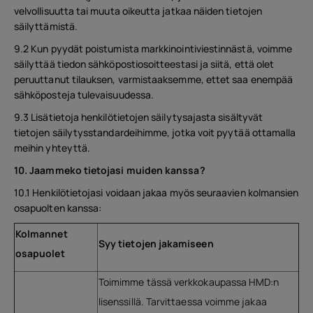
velvollisuutta tai muuta oikeutta jatkaa näiden tietojen
säilyttämistä.
9.2 Kun pyydät poistumista markkinointiviestinnästä, voimme
säilyttää tiedon sähköpostiosoitteestasi ja siitä, että olet
peruuttanut tilauksen, varmistaaksemme, ettet saa enempää
sähköposteja tulevaisuudessa.
9.3 Lisätietoja henkilötietojen säilytysajasta sisältyvät
tietojen säilytysstandardeihimme, jotka voit pyytää ottamalla
meihin yhteyttä.
10. Jaammeko tietojasi muiden kanssa?
10.1 Henkilötietojasi voidaan jakaa myös seuraavien kolmansien
osapuolten kanssa:
Kolmannet
Syy tietojen jakamiseen
osapuolet
Toimimme tässä verkkokaupassa HMD:n
lisenssillä. Tarvittaessa voimme jakaa