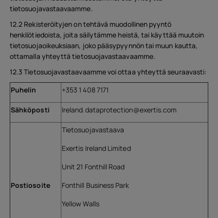
tietosuojavastaavaamme.
12.2 Rekisteröityjen on tehtävä muodollinen pyyntö
henkilötiedoista, joita säilytämme heistä, tai käyttää muutoin
tietosuojaoikeuksiaan, joko pääsypyynnön tai muun kautta,
ottamalla yhteyttä tietosuojavastaavaamme.
12.3 Tietosuojavastaavaamme voi ottaa yhteyttä seuraavasti:
Puhelin
+353 1 408 7171
Sähköposti
Ireland.dataprotection@exertis.com
Tietosuojavastaava
Exertis Ireland Limited
Unit 21 Fonthill Road
Postiosoite
Fonthill Business Park
Yellow Walls