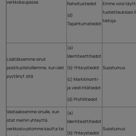
verkkokaupassa
Rahoitustiedot
Emme voisi täyt
tuotetilauksiasi 
(d)
tietoja.
Tapahtumatiedot
(a)
Identiteettitiedot
Lisätäksemme sinut
postituslistoillemme, kun olet
(b) Yhteystiedot
Suostumus
pyytänyt sitä
(c) Markkinointi-
ja viestintätiedot
(d) Profiilitiedot
Vastaaksemme sinulle, kun
(a)
otat meihin yhteyttä
Identiteettitiedot
verkkosivustomme kautta tai
Suostumus
(b) Yhteystiedot