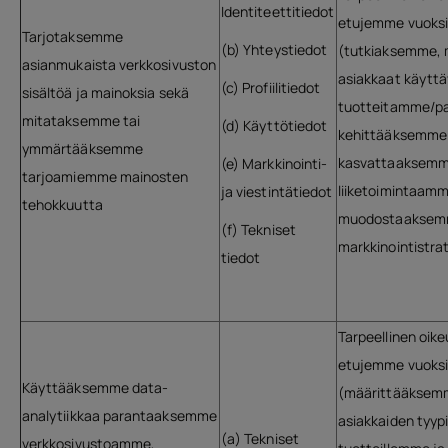
Identiteettitiedot
etujemme vuoks
Tarjotaksemme
(b) Yhteystiedot
(tutkiaksemme, 
asianmukaista verkkosivuston
asiakkaat käyttä
(c) Profiilitiedot
sisältöä ja mainoksia sekä
tuotteitamme/pa
mitataksemme tai
(d) Käyttötiedot
kehittääksemme 
ymmärtääksemme
kasvattaaksem
(e) Markkinointi-
tarjoamiemme mainosten
liiketoimintaamm
ja viestintätiedot
tehokkuutta
muodostaakse
(f) Tekniset
markkinointistr
tiedot
Tarpeellinen oik
etujemme vuoks
Käyttääksemme data-
(määrittääksem
analytiikkaa parantaaksemme
asiakkaiden tyypi
(a) Tekniset
verkkosivustoamme,