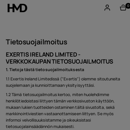
0
tu
Tili
Smartphones
Tietosuojailmoitus
Perinteiset puhelimet
EXERTIS IRELAND LIMITED -
VERKKOKAUPAN TIETOSUOJAILMOITUS
Lisävarusteet
1. Tietoja tästä tietosuojailmoituksesta
Tarjoukset
1.1 Exertis Ireland Limitedissä ("Exertis") olemme sitoutuneita
suojelemaan ja kunnioittamaan yksityisyyttäsi.
1.2 Tämä tietosuojailmoitus kertoo, miten huolehdimme
henkilötiedoistasi liittyen tämän verkkosivuston käyttöön,
mukaan lukien tuotteiden ostaminen tältä sivustolta, sekä
markkinointiviestien vastaanottamiseen liittyen. Se myös
informoi velvollisuuksistamme ja oikeuksistasi
tietosuojalainsäädännön mukaisesti.