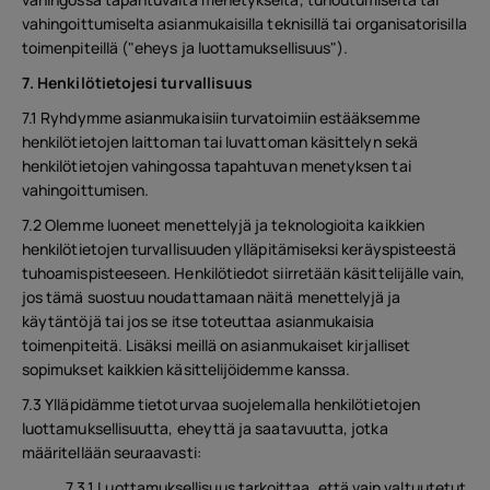
vahingoittumiselta asianmukaisilla teknisillä tai organisatorisilla
toimenpiteillä ("eheys ja luottamuksellisuus").
7. Henkilötietojesi turvallisuus
7.1 Ryhdymme asianmukaisiin turvatoimiin estääksemme
henkilötietojen laittoman tai luvattoman käsittelyn sekä
henkilötietojen vahingossa tapahtuvan menetyksen tai
vahingoittumisen.
7.2 Olemme luoneet menettelyjä ja teknologioita kaikkien
henkilötietojen turvallisuuden ylläpitämiseksi keräyspisteestä
tuhoamispisteeseen. Henkilötiedot siirretään käsittelijälle vain,
jos tämä suostuu noudattamaan näitä menettelyjä ja
käytäntöjä tai jos se itse toteuttaa asianmukaisia
toimenpiteitä. Lisäksi meillä on asianmukaiset kirjalliset
sopimukset kaikkien käsittelijöidemme kanssa.
7.3 Ylläpidämme tietoturvaa suojelemalla henkilötietojen
luottamuksellisuutta, eheyttä ja saatavuutta, jotka
määritellään seuraavasti:
7.3.1 Luottamuksellisuus tarkoittaa, että vain valtuutetut