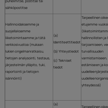
puhelimitse, postitse tai
sähköpostitse
Tarpeellinen oik
Hallinnoidaksemme ja
etujemme vuoks
suojellaksemme
(liiketoimintamm
(a)
liiketoimintaamme ja tätä
hallinnollisten ja
Identiteettitiedot
verkkosivustoa (mukaan
tarjoamiseen, ve
lukien ongelmanratkaisu,
(b) Yhteystiedot
turvallisuuden
tietojen analysointi, testaus,
varmistamiseen,
(c) Tekniset
järjestelmän ylläpito, tuki,
estämiseen ja ko
tiedot
raportointi ja tietojen
uudelleenjärjeste
isännöinti)
uudelleenorganis
yhteydessä)
(a)
Tarpeellinen oik