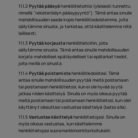
11.1.2
Pyytää pääsyä
henkilötietoihisi (yleisesti tunnettu
nimellä "rekisteröidyn pääsypyyntö"). Tämä antaa sinulle
mahdollisuuden saada kopio henkilötiedoistamme, joita
säilytämme sinusta, ja tarkistaa, että käsittelemme niitä
laillisesti.
11.1.3
Pyytää korjausta
henkilötietoihin, joita
säilytämme sinusta. Tämä antaa sinulle mahdollisuuden
korjata mahdolliset epätäydelliset tai epätarkat tiedot,
joita meillä on sinusta.
11.1.4
Pyytää poistamista
henkilötiedoistasi. Tämä
antaa sinulle mahdollisuuden pyytää meitä poistamaan
tai poistamaan henkilötietosi, kun ei ole hyvää syytä
jatkaa niiden käsittelyä. Sinulla on myös oikeus pyytää
meitä poistamaan tai poistamaan henkilötietosi, kun olet
käyttänyt oikeuttasi vastustaa käsittelyä (katso alla).
11.1.5
Vastustaa käsittelyä
henkilötietojasi. Sinulla on
myös oikeus vastustaa, kun käsittelemme
henkilötietojasi suoramarkkinointitarkoituksiin.