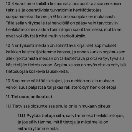
10.3 Vaadimme kaikilta kolmansilta osapuolilta asianmukaisia
teknisiä ja operatiivisia turvatoimia henkilötietojesi
suojaamiseksi Irlannin ja EU:n tietosuojalakien mukaisesti.
Tällaisella yrityksellä tai henkilöllä on pääsy vain tarvittaviin
henkilötietoihin näiden toimintojen suorittamiseksi, mutta he
eivät voi käyttää niitä muihin tarkoituksiin.
10.4 Erityisesti meidän on solmittava kirjalliset sopimukset
kaikkien käsittelijöidemme kanssa, ja ennen kunkin sopimuksen
allekirjoittamista meidän on tarkistettava ja oltava tyytyväisiä
käsittelijän tietoturvaan. Sopimuksissa on myös oltava erityisiä
tietosuojaa koskevia lausekkeita.
10.5 Voimme välittää tietojasi, jos meidän on lain mukaan
velvollisuus paljastaa tai jakaa rekisteröidyn henkilötietoja.
11. Tietosuojaoikeutesi
11.1 Tietyissä olosuhteissa sinulla on lain mukaan oikeus:
11.1.1
Pyytää tietoja
siitä, säilytämmekö henkilötietojasi,
ja jos säilytämme, mitä tietoja ja miksi meillä on
niitä/käytämme niitä.