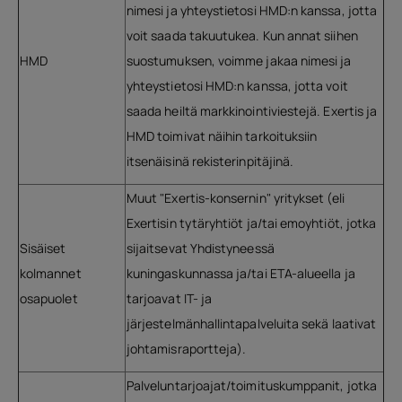
nimesi ja yhteystietosi HMD:n kanssa, jotta
voit saada takuutukea. Kun annat siihen
HMD
suostumuksen, voimme jakaa nimesi ja
yhteystietosi HMD:n kanssa, jotta voit
saada heiltä markkinointiviestejä. Exertis ja
HMD toimivat näihin tarkoituksiin
itsenäisinä rekisterinpitäjinä.
Muut "Exertis-konsernin" yritykset (eli
Exertisin tytäryhtiöt ja/tai emoyhtiöt, jotka
Sisäiset
sijaitsevat Yhdistyneessä
kolmannet
kuningaskunnassa ja/tai ETA-alueella ja
osapuolet
tarjoavat IT- ja
järjestelmänhallintapalveluita sekä laativat
johtamisraportteja).
Palveluntarjoajat/toimituskumppanit, jotka