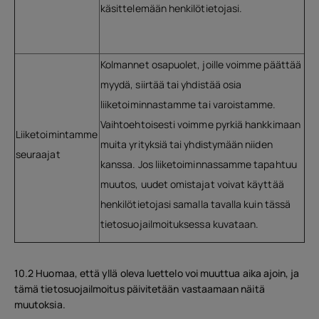
käsittelemään henkilötietojasi.
Kolmannet osapuolet, joille voimme päättää
myydä, siirtää tai yhdistää osia
liiketoiminnastamme tai varoistamme.
Vaihtoehtoisesti voimme pyrkiä hankkimaan
Liiketoimintamme
muita yrityksiä tai yhdistymään niiden
seuraajat
kanssa. Jos liiketoiminnassamme tapahtuu
muutos, uudet omistajat voivat käyttää
henkilötietojasi samalla tavalla kuin tässä
tietosuojailmoituksessa kuvataan.
10.2 Huomaa, että yllä oleva luettelo voi muuttua aika ajoin, ja
tämä tietosuojailmoitus päivitetään vastaamaan näitä
muutoksia.