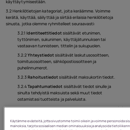
käyttäytymisestään.
3.2 Henkilötietojen kategoriat, joita keräämme. Voimme
kerätä, käyttää, säilyttää ja siirtää erilaisia henkilötietoja
sinusta, jotka olemme ryhmitelleet seuraavasti:
3.2.1
Identiteettitiedot
sisältävät etunimen,
tyttönimen, sukunimen, käyttäjätunnuksen tai
vastaavan tunnisteen, tittelin ja sukupuolen.
3.2.2
Yhteystiedot
sisältävät laskutusosoitteen,
toimitusosoitteen, sähköpostiosoitteen ja
puhelinnumerot.
3.2.3
Rahoitustiedot
sisältävät maksukortin tiedot.
3.2.4
Tapahtumatiedot
sisältävät tiedot sinulle ja
sinulta tehdyistä maksuista sekä muut tiedot
ostamistasi tuotteista ja palveluista.
3.2.5
Tekniset tiedot
sisältävät Internet-protokollan (IP)
osoitteen, kirjautumistietosi, selaimen tyypin ja version,
aikavyöhykeasetuksen ja sijainnin, selaimen lisäosien
Käytämme evästeitä, jotta sivustomme toimii oikein ja voimme personoida sisä
mainoksia, tarjota sosiaalisen median ominaisuuksia ja analysoida tietoliikenn
tyypit ja versiot, käyttöjärjestelmän ja alustan sekä