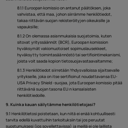
8.1.1 Euroopan komissio on antanut päätöksen, joka
vahvistaa, että maa, johon siirrämme henkilötiedot,
takaa riittävän suojan rekisteröityjen oikeuksille ja
vapauksille;
8.1.2 On olemassa asianmukaisia suojatoimia, kuten
sitovat yrityssäännöt (BCR), Euroopan komission
hyväksymät vakiomuotoiset sopimuslausekkeet,
hyväksytty toimintasäännöstö tai sertifiointimekanismi,
joista voit saada kopion tietosuojavastaavaltamme;
8.1.3 Henkilötiedot siirretään Yhdysvalloissa sijaitsevalle
yritykselle, joka on itse sertifioinut noudattavansa EU-
USA Privacy Shield -suojaa, jota Euroopan komissio pitää
riittävänä suojan tasona EU:n kansalaisten
henkilötiedoille.
9. Kuinka kauan säilytämme henkilötietojasi?
9.1 Henkilötietosi poistetaan, kun niitä ei enää kohtuullisesti
tarvita edellä kuvattuihin tarkoituksiin tai jos peruutat
suostumuksesi (jos sovellettavissa) ja meillä ei ole laillista