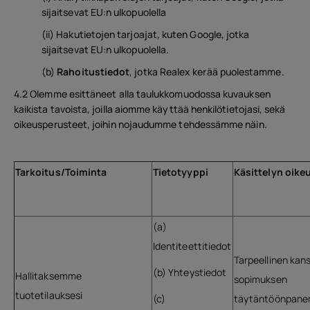
sijaitsevat EU:n ulkopuolella
(ii) Hakutietojen tarjoajat, kuten Google, jotka
sijaitsevat EU:n ulkopuolella.
(b)
Rahoitustiedot
, jotka Realex kerää puolestamme.
4.2 Olemme esittäneet alla taulukkomuodossa kuvauksen
kaikista tavoista, joilla aiomme käyttää henkilötietojasi, sekä
oikeusperusteet, joihin nojaudumme tehdessämme näin.
Tarkoitus/Toiminta
Tietotyyppi
Käsittelyn oike
(a)
Identiteettitiedot
Tarpeellinen kan
(b) Yhteystiedot
Hallitaksemme
sopimuksen
tuotetilauksesi
(c)
täytäntöönpanem