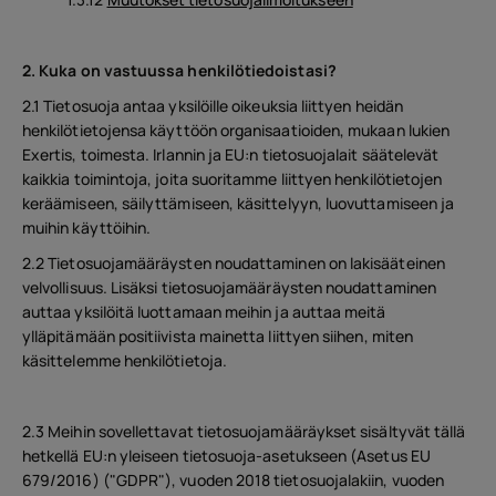
2. Kuka on vastuussa henkilötiedoistasi?
2.1 Tietosuoja antaa yksilöille oikeuksia liittyen heidän
henkilötietojensa käyttöön organisaatioiden, mukaan lukien
Exertis, toimesta. Irlannin ja EU:n tietosuojalait säätelevät
kaikkia toimintoja, joita suoritamme liittyen henkilötietojen
keräämiseen, säilyttämiseen, käsittelyyn, luovuttamiseen ja
muihin käyttöihin.
2.2 Tietosuojamääräysten noudattaminen on lakisääteinen
velvollisuus. Lisäksi tietosuojamääräysten noudattaminen
auttaa yksilöitä luottamaan meihin ja auttaa meitä
ylläpitämään positiivista mainetta liittyen siihen, miten
käsittelemme henkilötietoja.
2.3 Meihin sovellettavat tietosuojamääräykset sisältyvät tällä
hetkellä EU:n yleiseen tietosuoja-asetukseen (Asetus EU
679/2016) ("GDPR"), vuoden 2018 tietosuojalakiin, vuoden