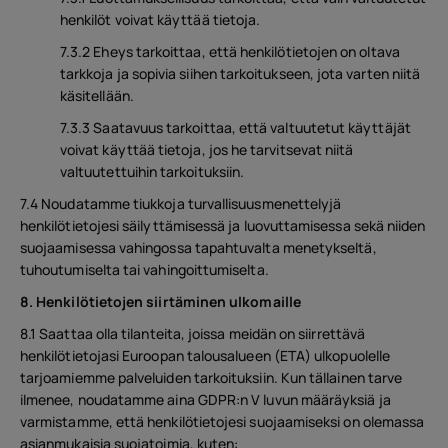
henkilöt voivat käyttää tietoja.
7.3.2 Eheys tarkoittaa, että henkilötietojen on oltava
tarkkoja ja sopivia siihen tarkoitukseen, jota varten niitä
käsitellään.
7.3.3 Saatavuus tarkoittaa, että valtuutetut käyttäjät
voivat käyttää tietoja, jos he tarvitsevat niitä
valtuutettuihin tarkoituksiin.
7.4 Noudatamme tiukkoja turvallisuusmenettelyjä
henkilötietojesi säilyttämisessä ja luovuttamisessa sekä niiden
suojaamisessa vahingossa tapahtuvalta menetykseltä,
tuhoutumiselta tai vahingoittumiselta.
8. Henkilötietojen siirtäminen ulkomaille
8.1 Saattaa olla tilanteita, joissa meidän on siirrettävä
henkilötietojasi Euroopan talousalueen (ETA) ulkopuolelle
tarjoamiemme palveluiden tarkoituksiin. Kun tällainen tarve
ilmenee, noudatamme aina GDPR:n V luvun määräyksiä ja
varmistamme, että henkilötietojesi suojaamiseksi on olemassa
asianmukaisia suojatoimia, kuten: