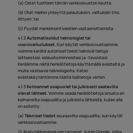
(a) Ostat tuotteen tämän verkkosivuston kautta;
(b) Otat meihin yhteyttä palautuksiin, valituksiin tms.
liittyen; tai
(c) Pyydät markkinointiviestien vastaanottamista.
4.1.2
Automatisoidut teknologiat tai
vuorovaikutukset.
Kun käytät verkkosivustoamme,
voimme kerätä automaattisesti teknisiä tietoja
laitteestasi, selaustoiminnoistasi ja -tavoistasi.
Keräämme näitä henkilötietoja käyttämällä evästeitä ja
muita vastaavia teknologioita. Katso
evästekäytäntömme täältä lisätietoja varten.
4.1.3
Kolmannet osapuolet tai julkisesti saatavilla
olevat lähteet.
Voimme saada henkilötietoja sinusta eri
kolmansilta osapuolilta ja julkisista lähteistä, kuten alla
on esitetty:
(a)
Tekniset tiedot
seuraavilta osapuolilta, kun käytät
verkkosivustoamme:
(i) Analytiikkapalvelujen tarjoajat, kuten Google, jotka