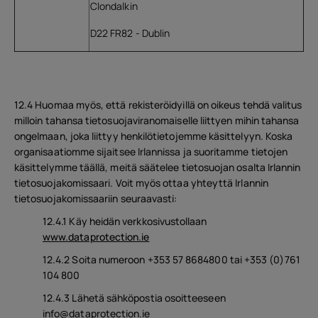
Clondalkin
D22 FR82 - Dublin
12.4 Huomaa myös, että rekisteröidyillä on oikeus tehdä valitus
milloin tahansa tietosuojaviranomaiselle liittyen mihin tahansa
ongelmaan, joka liittyy henkilötietojemme käsittelyyn. Koska
organisaatiomme sijaitsee Irlannissa ja suoritamme tietojen
käsittelymme täällä, meitä säätelee tietosuojan osalta Irlannin
tietosuojakomissaari. Voit myös ottaa yhteyttä Irlannin
tietosuojakomissaariin seuraavasti:
12.4.1 Käy heidän verkkosivustollaan
www.dataprotection.ie
12.4.2 Soita numeroon +353 57 8684800 tai +353 (0)761
104 800
12.4.3 Lähetä sähköpostia osoitteeseen
info@dataprotection.ie