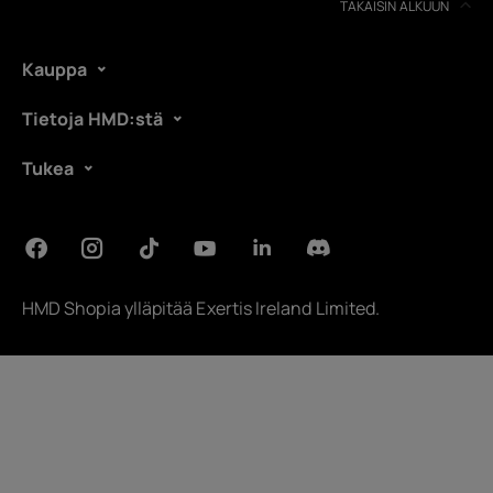
Laitteiden kierrätys
TAKAISIN ALKUUN
Itsekorjaus
Kauppa
Finland
Tietoja HMD:stä
Tukea
HMD Shopia ylläpitää
Exertis Ireland Limited
.