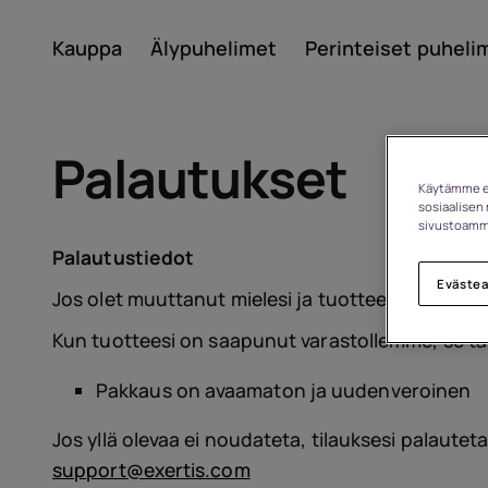
Kauppa
Älypuhelimet
Perinteiset puheli
Tili
Palautukset
Käytämme ev
sosiaalisen 
sivustoamme
Palautustiedot
Eväste
Jos olet muuttanut mielesi ja tuotteesi on avaam
Kun tuotteesi on saapunut varastollemme, se ta
Noin
Pakkaus on avaamaton ja uudenveroinen
Laitteiden kierrätys
Jos yllä olevaa ei noudateta, tilauksesi palaute
support@exertis.com