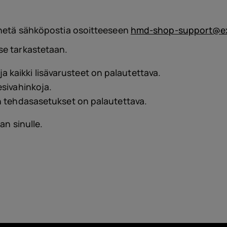
Lisäv
lähetä sähköpostia osoitteeseen
hmd-shop-support@ex
se tarkastetaan.
a kaikki lisävarusteet on palautettava.
Tarjo
vesivahinkoja.
teen tehdasasetukset on palautettava.
an sinulle.