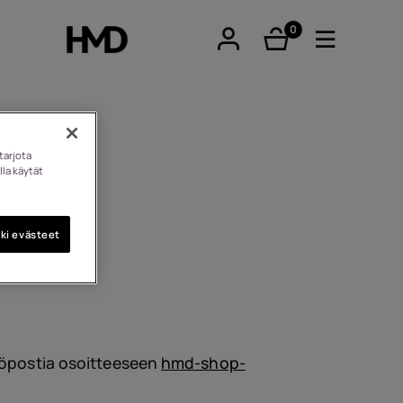
0
tuotteet
tarjota
lla käytät
tphones
ki evästeet
a.
eiset
hköpostia osoitteeseen
hmd-shop-
imet