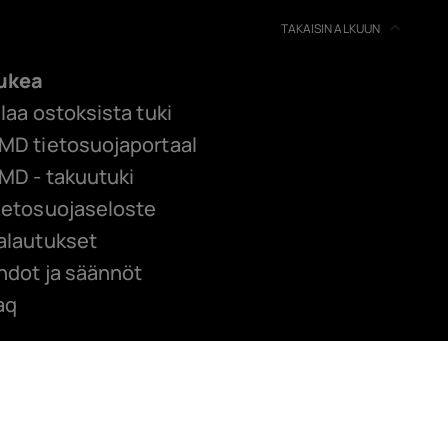
TAKAISIN ALKUUN
ukea
ilaa ostoksista tuki
MD tietosuojaportaal
MD - takuutuki
ietosuojaseloste
alautukset
hdot ja säännöt
aq
HMD Shopia ylläpitää
Exertis Ireland Limited
.