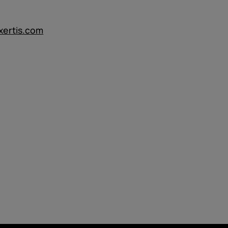
arusteet
ertis.com
ukset