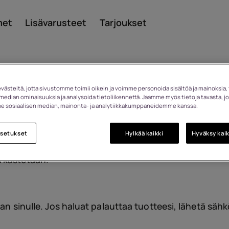
met
Lisävarusteet
Tarjoukset
ästeitä, jotta sivustomme toimii oikein ja voimme personoida sisältöä ja mainoksia, 
median ominaisuuksia ja analysoida tietoliikennettä. Jaamme myös tietoja tavasta, jo
 sosiaalisen median, mainonta- ja analytiikkakumppaneidemme kanssa.
Smar
asetukset
Hylkää kaikki
Hyväksy kaik
aton, voit palauttaa sen 14 päivän kuluessa tilauksest
rkastetaan.
Perint
taan sinulle. Jos haluat palauttaa tuotteesi, lähetä sä
puhel