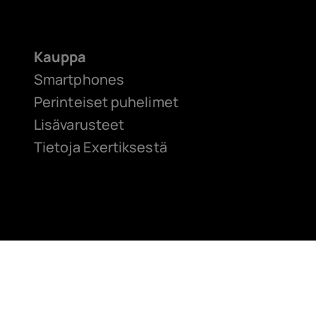
Kauppa
Smartphones
Perinteiset puhelimet
Lisävarusteet
Tietoja Exertiksestä