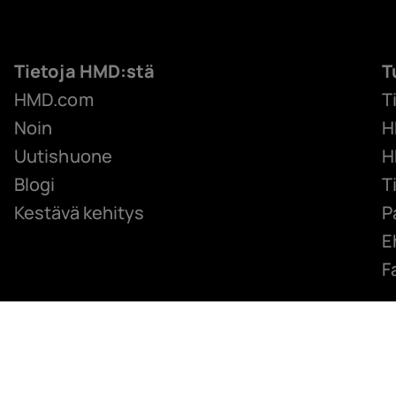
Tietoja HMD:stä
T
HMD.com
T
Noin
H
Uutishuone
H
Blogi
T
Kestävä kehitys
P
E
F