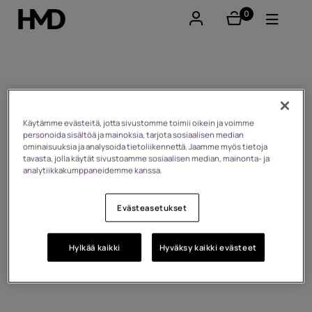
0
tuotteet
Tili
Smartphones
Our story
Perinteiset puhelimet
Käytämme evästeitä, jotta sivustomme toimii oikein ja voimme
personoida sisältöä ja mainoksia, tarjota sosiaalisen median
ominaisuuksia ja analysoida tietoliikennettä. Jaamme myös tietoja
Lisävarusteet
tavasta, jolla käytät sivustoamme sosiaalisen median, mainonta- ja
analytiikkakumppaneidemme kanssa.
Tarjoukset
Evästeasetukset
Hylkää kaikki
Hyväksy kaikki evästeet