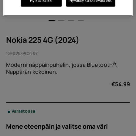
Hylkää kaikki
Hyväksy kaikki evästeet
Nokia 225 4G (2024)
1GF025FPC2L07
Moderni näppäinpuhelin, jossa Bluetooth®.
Näppärän kokoinen.
€
54.99
Varastossa
Mene eteenpäin ja valitse oma
väri