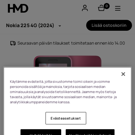
0
tuotteet
Tili
Nokia 225 4G (2024)
Lisää ostoskoriin
Smartphones
Seuraavan päivän tilaukset toimitetaan ennen klo 14.00
Perinteiset puhelimet
Lisävarusteet
Tarjoukset
Käytämme evästeitä, jotta sivustomme toimii oikein ja voimme
personoida sisältöä ja mainoksia, tarjota sosiaalisen median
ominaisuuksia ja analysoida tietoliikennettä. Jaamme myös tietoja
tavasta, jolla käytät sivustoamme sosiaalisen median, mainonta- ja
analytiikkakumppaneidemme kanssa.
Evästeasetukset