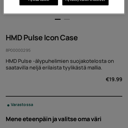
HMD Pulse Icon Case
8P00000295
HMD Pulse -älypuhelimien suojakotelosta on
saatavilla neljä erilaista tyylikästä mallia.
€
19.99
Varastossa
Mene eteenpäin ja valitse oma
väri