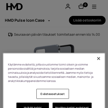
0
tuotteet
Tili
HMD Pulse Icon Case
Lisää ostoskoriin
Smartphones
Seuraavan päivän tilaukset toimitetaan ennen klo 14.00
Perinteiset puhelimet
Lisävarusteet
Käytämme evästeitä, jotta sivustomme toimii oikein ja voimme
Tarjoukset
personoida sisältöä ja mainoksia, tarjota sosiaalisen median
ominaisuuksia ja analysoida tietoliikennettä. Jaamme myös tietoja
tavasta, jolla käytät sivustoamme sosiaalisen median, mainonta- ja
analytiikkakumppaneidemme kanssa.
Evästeasetukset
Hylkää kaikki
Hyväksy kaikki evästeet