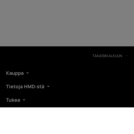
Itsekorjaus
Finland
TAKAISIN ALKUUN
Kauppa
Tietoja HMD:stä
Tukea