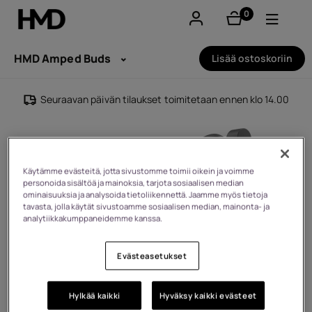
0
tuotteet
Tili
HMD Amped Buds
Lisää ostoskoriin
Smartphones
Seuraavan päivän tilaukset toimitetaan ennen klo 14.00
Perinteiset puhelimet
Lisävarusteet
Käytämme evästeitä, jotta sivustomme toimii oikein ja voimme
personoida sisältöä ja mainoksia, tarjota sosiaalisen median
Tarjoukset
ominaisuuksia ja analysoida tietoliikennettä. Jaamme myös tietoja
tavasta, jolla käytät sivustoamme sosiaalisen median, mainonta- ja
analytiikkakumppaneidemme kanssa.
Evästeasetukset
Hylkää kaikki
Hyväksy kaikki evästeet