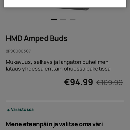
HMD Amped Buds
8P00000307
Mukavuus, selkeys ja langaton puhelimen
lataus yhdessä erittäin ohuessa paketissa
€
94.99
€109.99
Varastossa
Mene eteenpäin ja valitse oma
väri