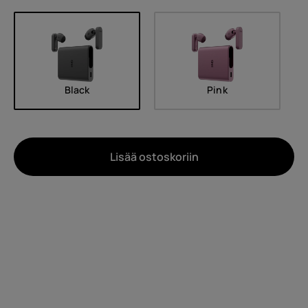
Black
Pink
Lisää ostoskoriin
Noin
Laitteiden kierrätys
Itsekorjaus
Finland