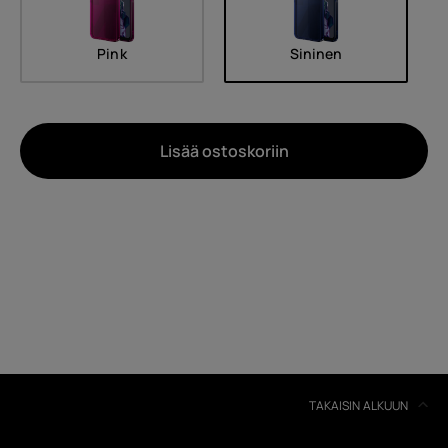
Pink
Sininen
Lisää ostoskoriin
Noin
Laitteiden kierrätys
Itsekorjaus
Finland
TAKAISIN ALKUUN