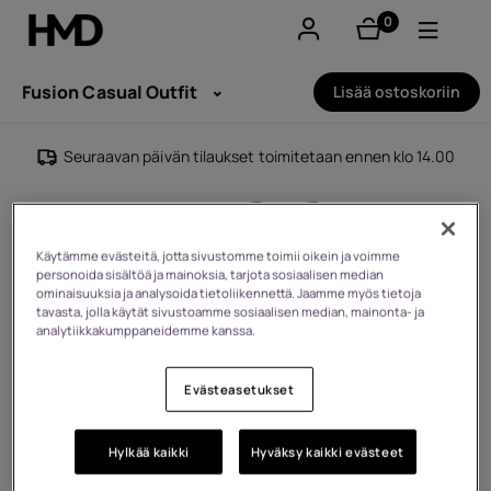
0
tuotteet
Tili
Fusion Casual Outfit
Lisää ostoskoriin
Smartphones
Seuraavan päivän tilaukset toimitetaan ennen klo 14.00
Perinteiset puhelimet
Lisävarusteet
Käytämme evästeitä, jotta sivustomme toimii oikein ja voimme
personoida sisältöä ja mainoksia, tarjota sosiaalisen median
ominaisuuksia ja analysoida tietoliikennettä. Jaamme myös tietoja
Tarjoukset
tavasta, jolla käytät sivustoamme sosiaalisen median, mainonta- ja
analytiikkakumppaneidemme kanssa.
Evästeasetukset
Hylkää kaikki
Hyväksy kaikki evästeet