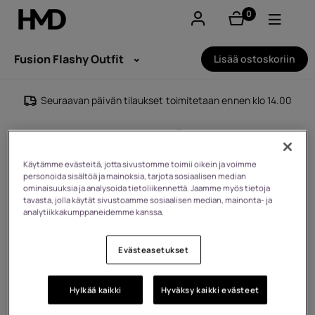
0
tuotteet
Tili
Fusion Flashy Outfit
Lisää ostoskoriin
Smartphones
Seuraavan päivän tilaukset toimitetaan ennen klo 14.00
Perinteiset puhelimet
Lisävarusteet
Käytämme evästeitä, jotta sivustomme toimii oikein ja voimme
personoida sisältöä ja mainoksia, tarjota sosiaalisen median
ominaisuuksia ja analysoida tietoliikennettä. Jaamme myös tietoja
Tarjoukset
tavasta, jolla käytät sivustoamme sosiaalisen median, mainonta- ja
analytiikkakumppaneidemme kanssa.
Evästeasetukset
Hylkää kaikki
Hyväksy kaikki evästeet