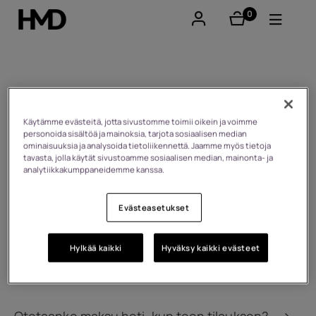
0
tuotteet
Tili
Smartphones
Takaisin
Perinteiset puhelimet
Käytämme evästeitä, jotta sivustomme toimii oikein ja voimme
personoida sisältöä ja mainoksia, tarjota sosiaalisen median
FAQ
ominaisuuksia ja analysoida tietoliikennettä. Jaamme myös tietoja
Lisävarusteet
tavasta, jolla käytät sivustoamme sosiaalisen median, mainonta- ja
analytiikkakumppaneidemme kanssa.
Tuote-/tilaustiedustelut/verkkokauppa
Tarjoukset
Evästeasetukset
Maksut
Palautukset
Toimitus
Hylkää kaikki
Hyväksy kaikki evästeet
Takuu