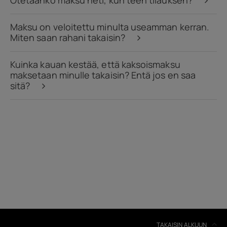
Otetaanko maksu heti, kun teen tilauksen?
Maksu on veloitettu minulta useamman kerran.
Miten saan rahani takaisin?
Kuinka kauan kestää, että kaksoismaksu
maksetaan minulle takaisin? Entä jos en saa
sitä?
Noin
Laitteiden kierrätys
Itsekorjaus
Finland
TAKAISIN ALKUUN