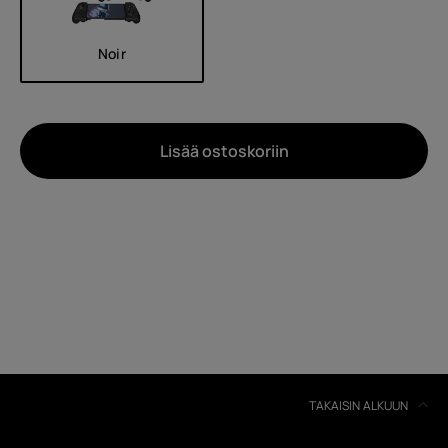
Noir
Lisää ostoskoriin
Noin
Laitteiden kierrätys
Itsekorjaus
Finland
TAKAISIN ALKUUN