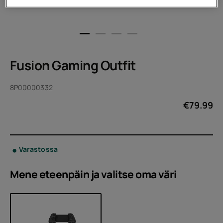
Fusion Gaming Outfit
8P00000332
€
79.99
Varastossa
Mene eteenpäin ja valitse oma
väri