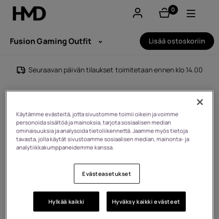
0
tuotteet
Tili
Fusion Gaming Outfit
Lisää ostoskoriin
Smartphones
Seuraavan päivän tilaukset toimitetaan ennen klo 14.00
Perinteiset puhelimet
Lisävarusteet
Käytämme evästeitä, jotta sivustomme toimii oikein ja voimme
personoida sisältöä ja mainoksia, tarjota sosiaalisen median
ominaisuuksia ja analysoida tietoliikennettä. Jaamme myös tietoja
Tarjoukset
tavasta, jolla käytät sivustoamme sosiaalisen median, mainonta- ja
analytiikkakumppaneidemme kanssa.
Evästeasetukset
Hylkää kaikki
Hyväksy kaikki evästeet