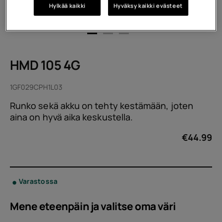
Hylkää kaikki
Hyväksy kaikki evästeet
HMD 105 4G
1GF029CPH1L03
Runko sekä akku on tehty kestämään, joten
aina on hyvä aika keskustella.
€
44.99
Varastossa
Mene eteenpäin ja valitse oma
väri