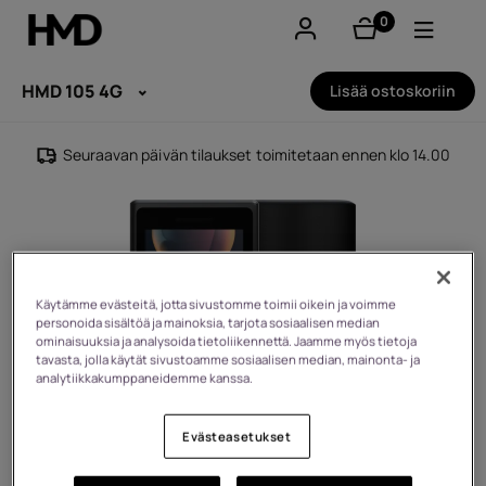
0
tuotteet
Tili
HMD 105 4G
Lisää ostoskoriin
Smartphones
Seuraavan päivän tilaukset toimitetaan ennen klo 14.00
Perinteiset puhelimet
Lisävarusteet
Tarjoukset
Käytämme evästeitä, jotta sivustomme toimii oikein ja voimme
personoida sisältöä ja mainoksia, tarjota sosiaalisen median
ominaisuuksia ja analysoida tietoliikennettä. Jaamme myös tietoja
tavasta, jolla käytät sivustoamme sosiaalisen median, mainonta- ja
analytiikkakumppaneidemme kanssa.
Evästeasetukset