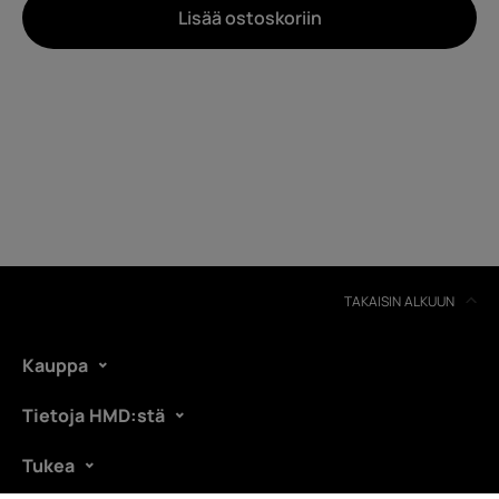
Noin
Lisää ostoskoriin
Laitteiden kierrätys
Itsekorjaus
Finland
TAKAISIN ALKUUN
Kauppa
Tietoja HMD:stä
Tukea