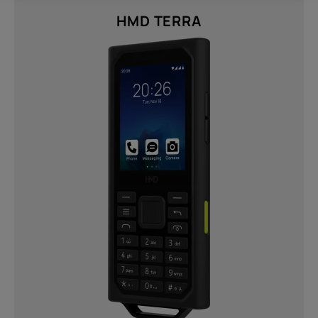
Twisted Black (1)
HMD TERRA
Resoluutio
FHD+ 1080 x 2400 (1)
HD (576 x 1280) (1)
HD+ (720 x 1612) (2)
Lähetä