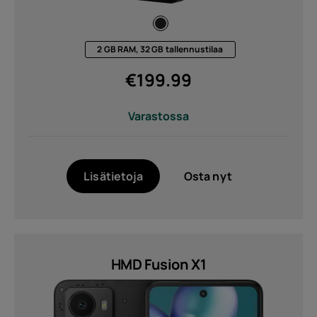
2 GB RAM, 32 GB tallennustilaa
€
199.99
Varastossa
Lisätietoja
Osta nyt
HMD Fusion X1