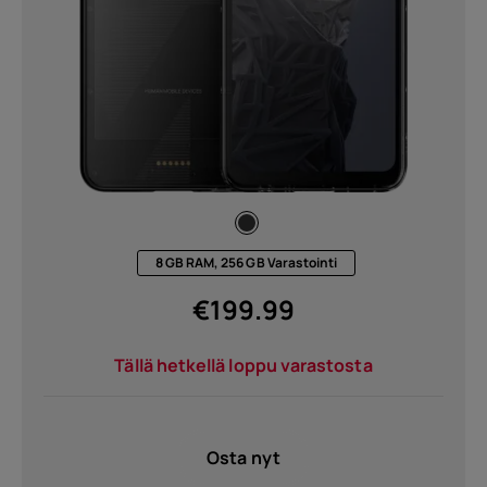
8 GB RAM, 256 GB Varastointi
€
199.99
Tällä hetkellä loppu varastosta
Osta nyt