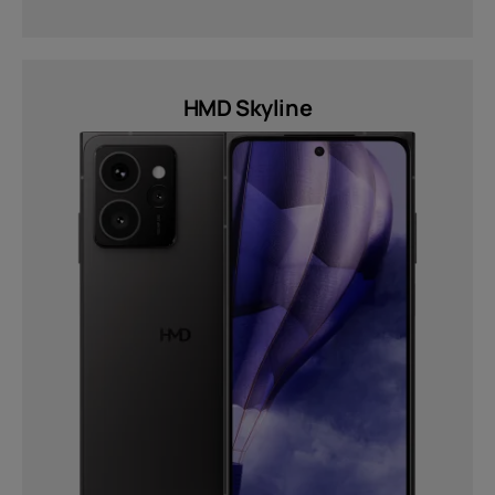
HMD Skyline
Noin
Laitteiden kierrätys
Itsekorjaus
Finland