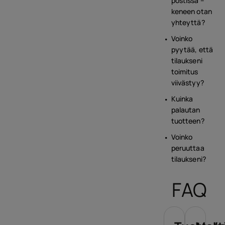
postissa –
keneen otan
yhteyttä?
Voinko
pyytää, että
tilaukseni
toimitus
viivästyy?
Kuinka
palautan
tuotteen?
Voinko
peruuttaa
tilaukseni?
FAQ