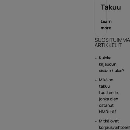
Takuu
Learn
more
SUOSITUIMMA
ARTIKKELIT
Kuinka
kirjaudun
sisään / ulos?
Mikä on
takuu
tuotteelle,
jonka olen
ostanut
HMD:ltä?
Mitkä ovat
korjausvaihtoeh