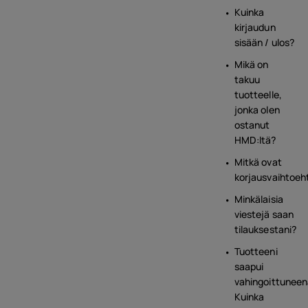
Kuinka
kirjaudun
sisään / ulos?
Mikä on
takuu
tuotteelle,
jonka olen
ostanut
HMD:ltä?
Mitkä ovat
korjausvaihtoeh
Minkälaisia
viestejä saan
tilauksestani?
Tuotteeni
saapui
vahingoittuneen
Kuinka