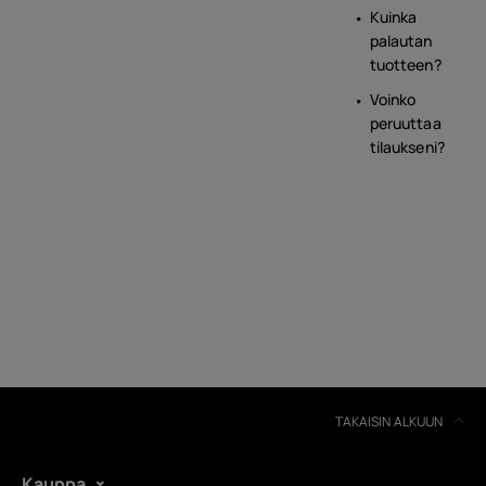
Kuinka
palautan
tuotteen?
Voinko
peruuttaa
tilaukseni?
TAKAISIN ALKUUN
Kauppa