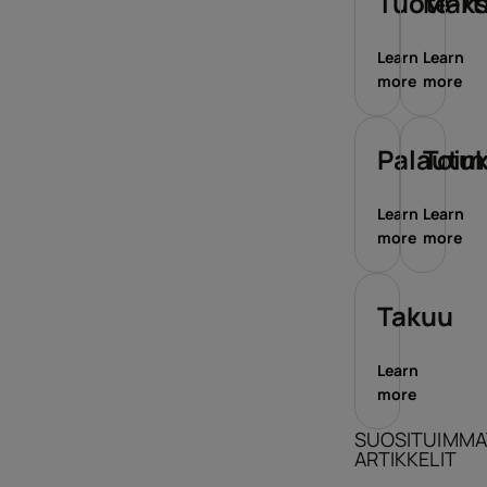
Tuote-/t
Maks
Learn
Learn
more
more
Palautu
Toim
Learn
Learn
more
more
Takuu
Learn
more
SUOSITUIMMA
ARTIKKELIT