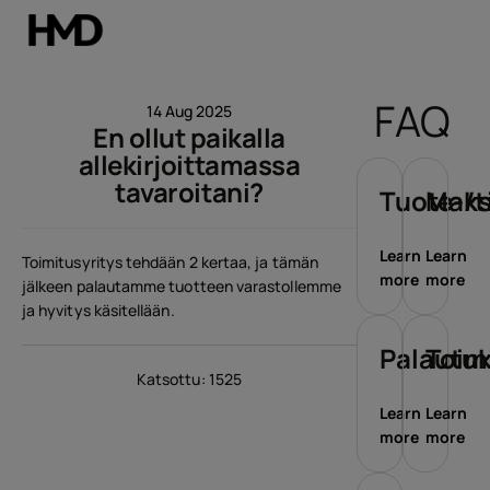
Tili
FAQ
14 Aug 2025
En ollut paikalla
Smartphones
allekirjoittamassa
tavaroitani?
Perinteiset puhelimet
Tuote-/t
Maks
Lisävarusteet
Learn
Learn
Toimitusyritys tehdään 2 kertaa, ja tämän
more
more
jälkeen palautamme tuotteen varastollemme
Tarjoukset
ja hyvitys käsitellään.
Palautu
Toim
Katsottu: 1525
Learn
Learn
more
more