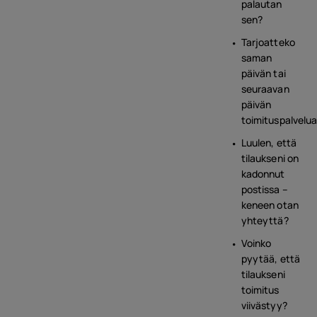
palautan
sen?
Tarjoatteko
saman
päivän tai
seuraavan
päivän
toimituspalvelu
Luulen, että
tilaukseni on
kadonnut
postissa –
keneen otan
yhteyttä?
Voinko
pyytää, että
tilaukseni
toimitus
viivästyy?