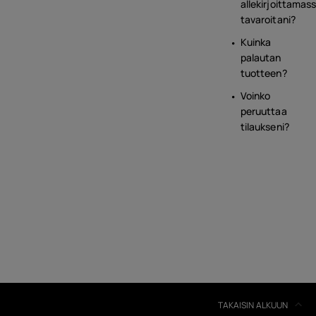
allekirjoittamas
tavaroitani?
Kuinka
palautan
tuotteen?
Voinko
peruuttaa
tilaukseni?
TAKAISIN ALKUUN