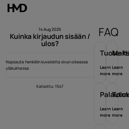
Tili
FAQ
14 Aug 2025
Kuinka kirjaudun sisään /
Smartphones
ulos?
Perinteiset puhelimet
Tuote-/t
Maks
Napsauta henkilön kuvaketta sivun oikeassa
Lisävarusteet
Learn
Learn
yläkulmassa
more
more
Tarjoukset
Katsottu: 1547
Palautu
Toim
Learn
Learn
more
more