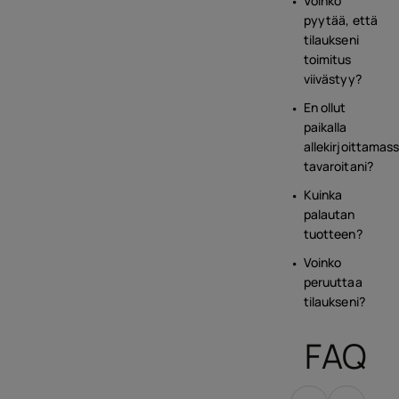
Voinko
pyytää, että
tilaukseni
toimitus
viivästyy?
En ollut
paikalla
allekirjoittamas
tavaroitani?
Kuinka
palautan
tuotteen?
Voinko
peruuttaa
tilaukseni?
FAQ