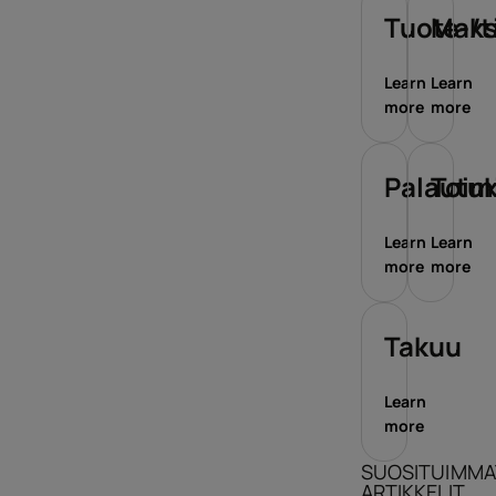
Tuote-/t
Maks
Learn
Learn
more
more
Palautu
Toim
Learn
Learn
more
more
Takuu
Learn
more
SUOSITUIMMA
ARTIKKELIT