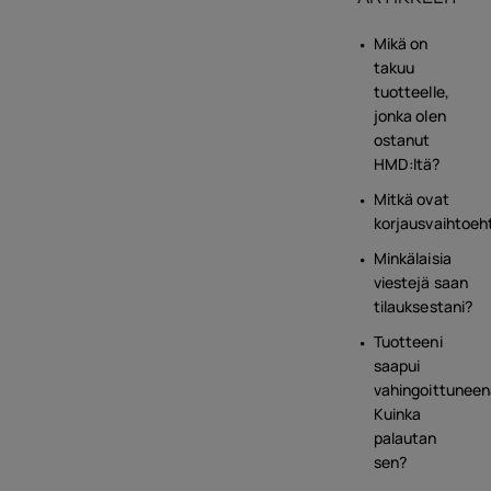
Mikä on
takuu
tuotteelle,
jonka olen
ostanut
HMD:ltä?
Mitkä ovat
korjausvaihtoeh
Minkälaisia
viestejä saan
tilauksestani?
Tuotteeni
saapui
vahingoittuneen
Kuinka
palautan
sen?