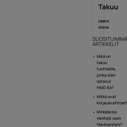
Takuu
Learn
more
SUOSITUIMMA
ARTIKKELIT
Mikä on
takuu
tuotteelle,
jonka olen
ostanut
HMD:ltä?
Mitkä ovat
korjausvaihtoeh
Minkälaisia
viestejä saan
tilauksestani?