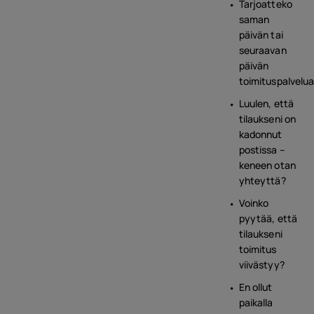
Tarjoatteko
saman
päivän tai
seuraavan
päivän
toimituspalvelu
Luulen, että
tilaukseni on
kadonnut
postissa –
keneen otan
yhteyttä?
Voinko
pyytää, että
tilaukseni
toimitus
viivästyy?
En ollut
paikalla