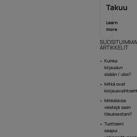
Takuu
Learn
more
SUOSITUIMMA
ARTIKKELIT
Kuinka
kirjaudun
sisään / ulos?
Mitkä ovat
korjausvaihtoeh
Minkälaisia
viestejä saan
tilauksestani?
Tuotteeni
saapui