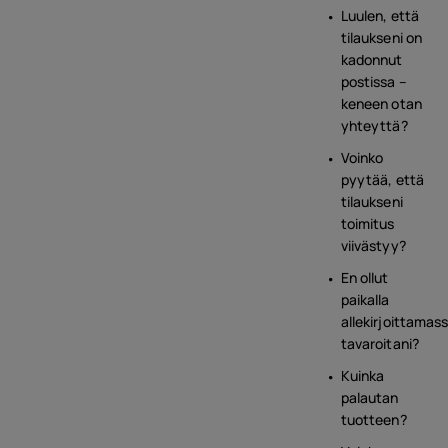
Luulen, että
tilaukseni on
kadonnut
postissa –
keneen otan
yhteyttä?
Voinko
pyytää, että
tilaukseni
toimitus
viivästyy?
En ollut
paikalla
allekirjoittamas
tavaroitani?
Kuinka
palautan
tuotteen?