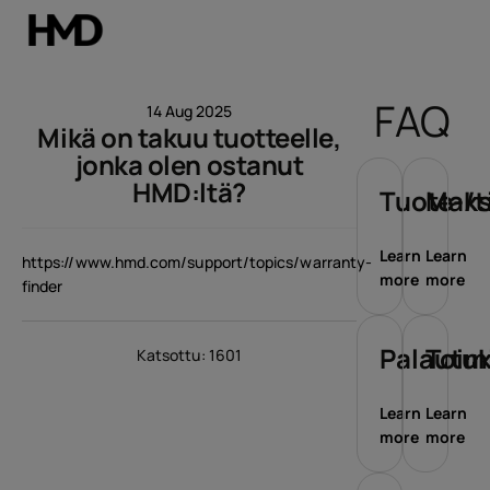
Tili
FAQ
14 Aug 2025
Mikä on takuu tuotteelle,
Smartphones
jonka olen ostanut
HMD:ltä?
Perinteiset puhelimet
Tuote-/t
Maks
Lisävarusteet
Learn
Learn
https://www.hmd.com/support/topics/warranty-
more
more
finder
Tarjoukset
Palautu
Toim
Katsottu: 1601
Learn
Learn
more
more