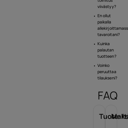
toimitus
viivästyy?
En ollut
paikalla
allekirjoittamas
tavaroitani?
Kuinka
palautan
tuotteen?
Voinko
peruuttaa
tilaukseni?
FAQ
Tuote-/t
Maks