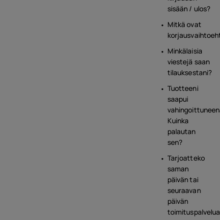
sisään / ulos?
Mitkä ovat
korjausvaihtoeh
Minkälaisia
viestejä saan
tilauksestani?
Tuotteeni
saapui
vahingoittuneen
Kuinka
palautan
sen?
Tarjoatteko
saman
päivän tai
seuraavan
päivän
toimituspalvelu