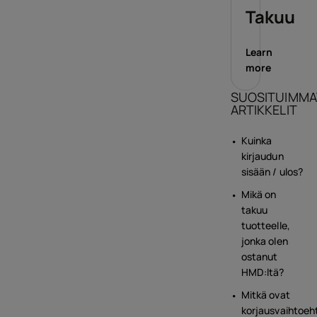
Takuu
Learn
more
SUOSITUIMMA
ARTIKKELIT
Kuinka
kirjaudun
sisään / ulos?
Mikä on
takuu
tuotteelle,
jonka olen
ostanut
HMD:ltä?
Mitkä ovat
korjausvaihtoeh