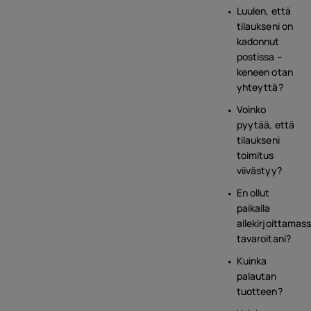
Luulen, että
tilaukseni on
kadonnut
postissa –
keneen otan
yhteyttä?
Voinko
pyytää, että
tilaukseni
toimitus
viivästyy?
En ollut
paikalla
allekirjoittamas
tavaroitani?
Kuinka
palautan
tuotteen?