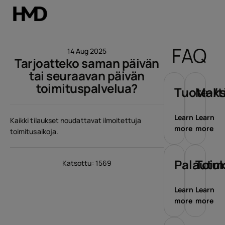
Tili
FAQ
14 Aug 2025
Tarjoatteko saman päivän
Smartphones
tai seuraavan päivän
toimituspalvelua?
Perinteiset puhelimet
Tuote-/t
Maks
Lisävarusteet
Learn
Learn
Kaikki tilaukset noudattavat ilmoitettuja
more
more
toimitusaikoja.
Tarjoukset
Palautu
Toim
Katsottu: 1569
Learn
Learn
more
more