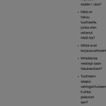
sisään / ulos?
Mikä on
takuu
tuotteelle,
jonka olen
ostanut
HMD:ltä?
Mitkä ovat
korjausvaihtoeh
Minkälaisia
viestejä saan
tilauksestani?
Tuotteeni
saapui
vahingoittuneen
Kuinka
palautan
sen?