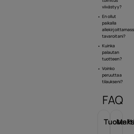
toimitus
viivästyy?
En ollut
paikalla
allekirjoittamas
tavaroitani?
Kuinka
palautan
tuotteen?
Voinko
peruuttaa
tilaukseni?
FAQ
Tuote-/t
Maks