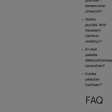
postissa –
keneen otan
yhteyttä?
Voinko
pyytää, että
tilaukseni
toimitus
viivästyy?
En ollut
paikalla
allekirjoittamas
tavaroitani?
Kuinka
palautan
tuotteen?
FAQ