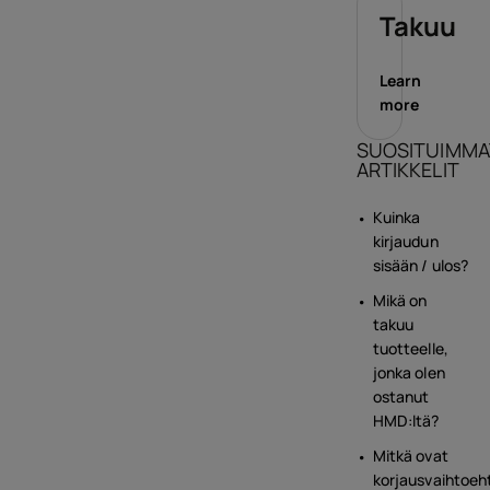
Takuu
Learn
more
SUOSITUIMMA
ARTIKKELIT
Kuinka
kirjaudun
sisään / ulos?
Mikä on
takuu
tuotteelle,
jonka olen
ostanut
HMD:ltä?
Mitkä ovat
korjausvaihtoeh