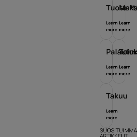
Tuote-/t
Maks
Learn
Learn
more
more
Palautu
Toim
Learn
Learn
more
more
Takuu
Learn
more
SUOSITUIMMA
ARTIKKELIT