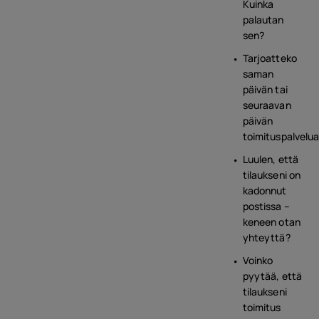
Kuinka
palautan
sen?
Tarjoatteko
saman
päivän tai
seuraavan
päivän
toimituspalvelu
Luulen, että
tilaukseni on
kadonnut
postissa –
keneen otan
yhteyttä?
Voinko
pyytää, että
tilaukseni
toimitus