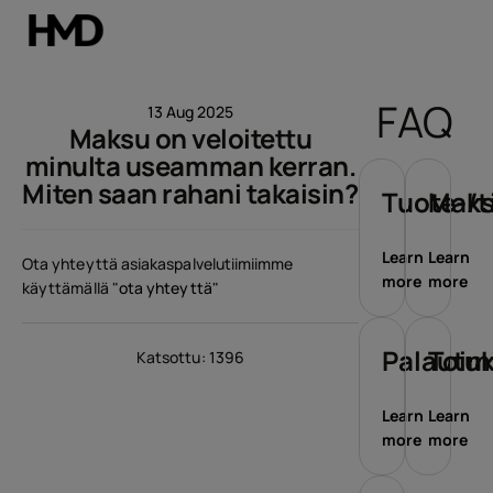
Tili
FAQ
13 Aug 2025
Maksu on veloitettu
Smartphones
minulta useamman kerran.
Miten saan rahani takaisin?
Perinteiset puhelimet
Tuote-/t
Maks
Lisävarusteet
Learn
Learn
Ota yhteyttä asiakaspalvelutiimiimme
more
more
käyttämällä "
ota yhteyttä
"
Tarjoukset
Palautu
Toim
Katsottu: 1396
Learn
Learn
more
more