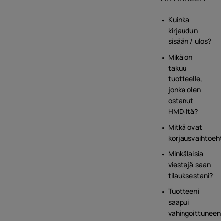
Kuinka
kirjaudun
sisään / ulos?
Mikä on
takuu
tuotteelle,
jonka olen
ostanut
HMD:ltä?
Mitkä ovat
korjausvaihtoeh
Minkälaisia
viestejä saan
tilauksestani?
Tuotteeni
saapui
vahingoittuneen