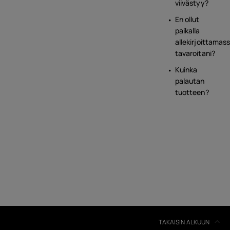
viivästyy?
En ollut
paikalla
allekirjoittamas
tavaroitani?
Kuinka
palautan
tuotteen?
TAKAISIN ALKUUN