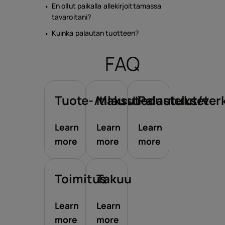
En ollut paikalla allekirjoittamassa
tavaroitani?
Kuinka palautan tuotteen?
FAQ
Tuote-/tilaustiedustelut/ve
Maksut
Palautukset
Learn
Learn
Learn
more
more
more
Toimitus
Takuu
Learn
Learn
more
more