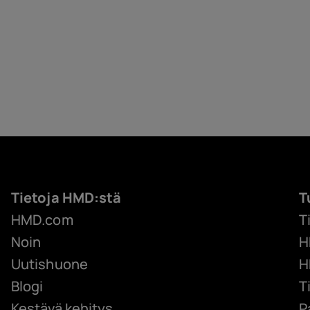
Tietoja HMD:stä
T
HMD.com
T
Noin
H
Uutishuone
H
Blogi
T
Kestävä kehitys
P