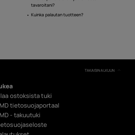
tavaroitani?
Kuinka palautan tuotteen?
TAKAISIN ALKUUN
ukea
ilaa ostoksista tuki
MD tietosuojaportaal
MD - takuutuki
ietosuojaseloste
alautukset