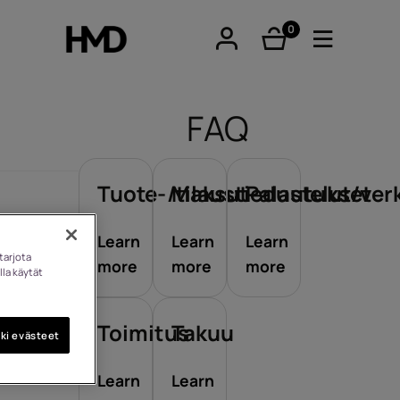
0
tuotteet
FAQ
Tuote-/tilaustiedustelut/ve
Maksut
Palautukset
tphones
Learn
Learn
Learn
tarjota
more
more
more
lla käytät
eiset
Toimitus
Takuu
ki evästeet
imet
Learn
Learn