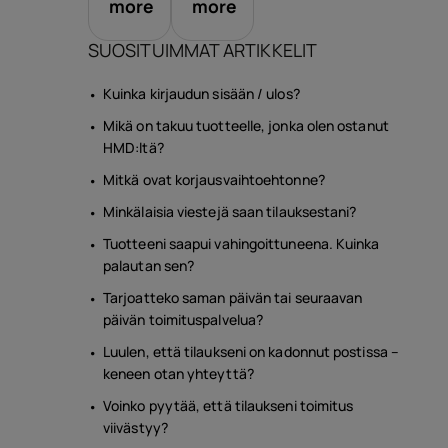
more
more
SUOSITUIMMAT ARTIKKELIT
arusteet
Kuinka kirjaudun sisään / ulos?
Mikä on takuu tuotteelle, jonka olen ostanut
HMD:ltä?
ukset
Mitkä ovat korjausvaihtoehtonne?
Minkälaisia viestejä saan tilauksestani?
Tuotteeni saapui vahingoittuneena. Kuinka
palautan sen?
Tarjoatteko saman päivän tai seuraavan
päivän toimituspalvelua?
Luulen, että tilaukseni on kadonnut postissa –
keneen otan yhteyttä?
Voinko pyytää, että tilaukseni toimitus
viivästyy?