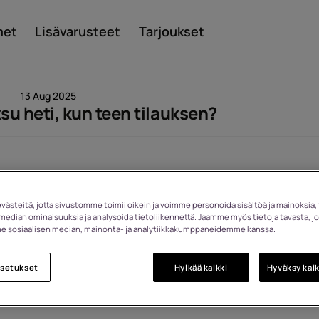
met
Lisävarusteet
Tarjoukset
13 Aug 2025
u heti, kun teen tilauksen?
Smar
ästeitä, jotta sivustomme toimii oikein ja voimme personoida sisältöä ja mainoksia, 
Katsottu: 1498
median ominaisuuksia ja analysoida tietoliikennettä. Jaamme myös tietoja tavasta, jo
Perint
 sosiaalisen median, mainonta- ja analytiikkakumppaneidemme kanssa.
asetukset
Hylkää kaikki
Hyväksy kaik
puhel