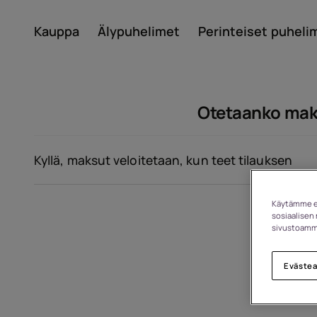
Kauppa
Älypuhelimet
Perinteiset puheli
Tili
Otetaanko maks
Kyllä, maksut veloitetaan, kun teet tilauksen
Käytämme ev
sosiaalisen 
Noin
sivustoamme
Eväste
Laitteiden kierrätys