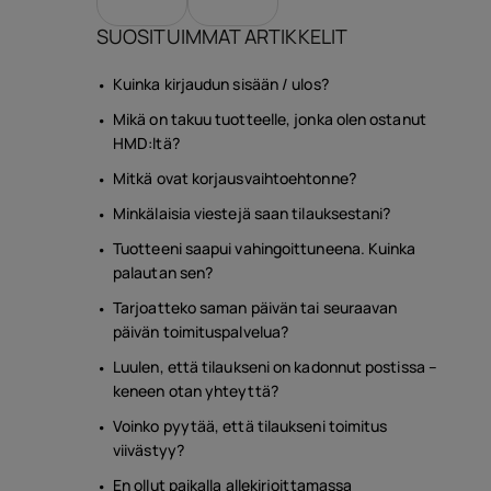
SUOSITUIMMAT ARTIKKELIT
Kuinka kirjaudun sisään / ulos?
Mikä on takuu tuotteelle, jonka olen ostanut
HMD:ltä?
Mitkä ovat korjausvaihtoehtonne?
Minkälaisia viestejä saan tilauksestani?
Tuotteeni saapui vahingoittuneena. Kuinka
palautan sen?
Tarjoatteko saman päivän tai seuraavan
päivän toimituspalvelua?
Luulen, että tilaukseni on kadonnut postissa –
keneen otan yhteyttä?
Voinko pyytää, että tilaukseni toimitus
viivästyy?
En ollut paikalla allekirjoittamassa