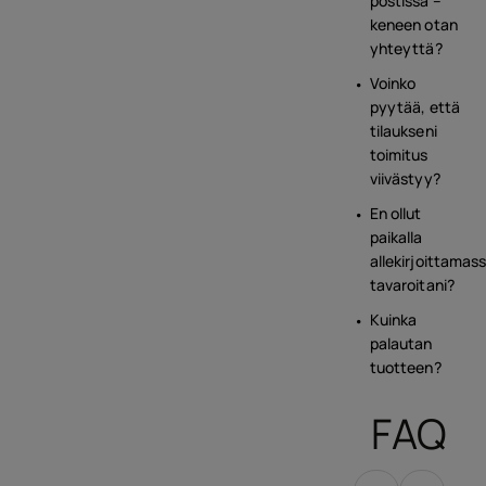
postissa –
keneen otan
yhteyttä?
Voinko
pyytää, että
tilaukseni
toimitus
viivästyy?
En ollut
paikalla
allekirjoittamas
tavaroitani?
Kuinka
palautan
tuotteen?
FAQ