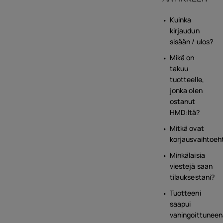
Kuinka
kirjaudun
sisään / ulos?
Mikä on
takuu
tuotteelle,
jonka olen
ostanut
HMD:ltä?
Mitkä ovat
korjausvaihtoeh
Minkälaisia
viestejä saan
tilauksestani?
Tuotteeni
saapui
vahingoittuneen