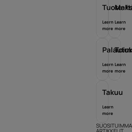
Tuote-/t
Maks
Learn
Learn
more
more
Palautu
Toim
Learn
Learn
more
more
Takuu
Learn
more
SUOSITUIMMA
ARTIKKELIT