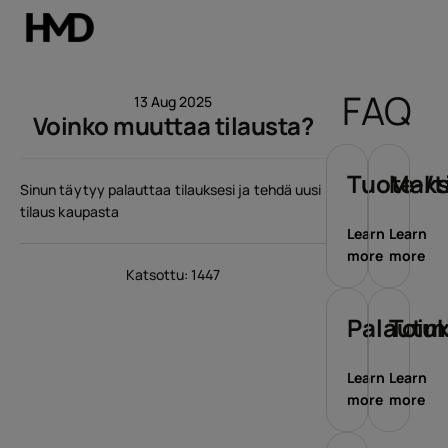
Tili
FAQ
13 Aug 2025
Voinko muuttaa tilausta?
Smartphones
Perinteiset puhelimet
Tuote-/t
Maks
Sinun täytyy palauttaa tilauksesi ja tehdä uusi
tilaus kaupasta
Lisävarusteet
Learn
Learn
more
more
Tarjoukset
Katsottu: 1447
Palautu
Toim
Learn
Learn
more
more