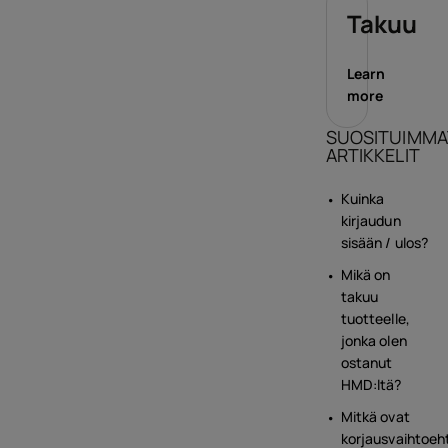
Takuu
Learn
more
SUOSITUIMMA
ARTIKKELIT
Kuinka
kirjaudun
sisään / ulos?
Mikä on
takuu
tuotteelle,
jonka olen
ostanut
HMD:ltä?
Mitkä ovat
korjausvaihtoeh