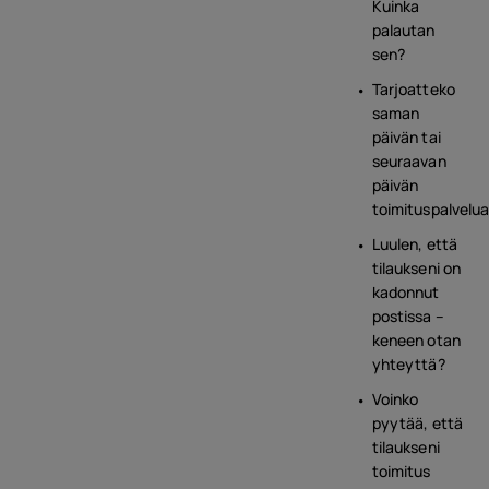
Kuinka
palautan
sen?
Tarjoatteko
saman
päivän tai
seuraavan
päivän
toimituspalvelu
Luulen, että
tilaukseni on
kadonnut
postissa –
keneen otan
yhteyttä?
Voinko
pyytää, että
tilaukseni
toimitus