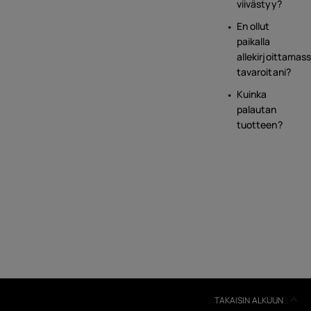
viivästyy?
En ollut
paikalla
allekirjoittamas
tavaroitani?
Kuinka
palautan
tuotteen?
TAKAISIN ALKUUN