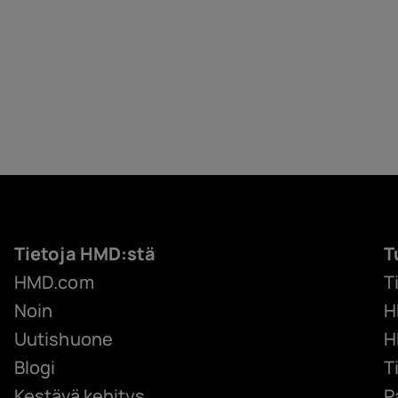
Tietoja HMD:stä
T
HMD.com
T
Noin
H
Uutishuone
H
Blogi
T
Kestävä kehitys
P