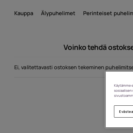
Kauppa
Älypuhelimet
Perinteiset puheli
Tili
Voinko tehdä ostokse
Ei, valitettavasti ostoksen tekeminen puhelimitse
Käytämme ev
sosiaalisen 
Noin
sivustoamme
Eväste
Laitteiden kierrätys