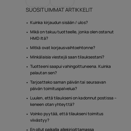
SUOSITUIMMAT ARTIKKELIT
Kuinka kirjaudun sisään / ulos?
Mikä on takuu tuotteelle, jonka olen ostanut
HMD:ltä?
Mitkä ovat korjausvaihtoehtonne?
Minkälaisia viestejä saan tilauksestani?
Tuotteeni saapui vahingoittuneena. Kuinka
palautan sen?
Tarjoatteko saman päivän tai seuraavan
päivän toimituspalvelua?
Luulen, että tilaukseni on kadonnut postissa –
keneen otan yhteyttä?
Voinko pyytää, että tilaukseni toimitus
viivästyy?
En ollut paikalla allekirjoittamassa