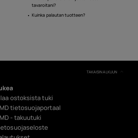
tavaroitani?
Kuinka palautan tuotteen?
TAKAISIN ALKUUN
ukea
ilaa ostoksista tuki
MD tietosuojaportaal
MD - takuutuki
ietosuojaseloste
alautukset