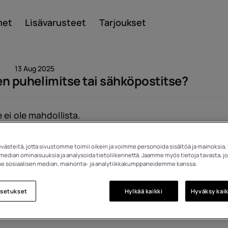
met
Lisävarusteet
Tarjoukset
13 Aug 2025
n puhelimitse tai sähköpostitse?
Smar
 ei ole mahdollista.
ästeitä, jotta sivustomme toimii oikein ja voimme personoida sisältöä ja mainoksia, 
Katsottu: 1354
median ominaisuuksia ja analysoida tietoliikennettä. Jaamme myös tietoja tavasta, jo
Perint
 sosiaalisen median, mainonta- ja analytiikkakumppaneidemme kanssa.
asetukset
Hylkää kaikki
Hyväksy kaik
puhel