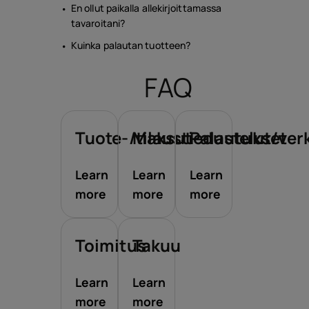
En ollut paikalla allekirjoittamassa
tavaroitani?
Kuinka palautan tuotteen?
FAQ
Tuote-/tilaustiedustelut/ve
Maksut
Palautukset
Learn
Learn
Learn
more
more
more
Toimitus
Takuu
Learn
Learn
more
more