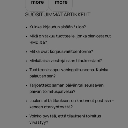
more
more
SUOSITUIMMAT ARTIKKELIT
arusteet
Kuinka kirjaudun sisään / ulos?
Mikä on takuu tuotteelle, jonka olen ostanut
HMD:ltä?
ukset
Mitkä ovat korjausvaihtoehtonne?
Minkälaisia viestejä saan tilauksestani?
Tuotteeni saapui vahingoittuneena. Kuinka
palautan sen?
Tarjoatteko saman päivän tai seuraavan
päivän toimituspalvelua?
Luulen, että tilaukseni on kadonnut postissa –
keneen otan yhteyttä?
Voinko pyytää, että tilaukseni toimitus
viivästyy?