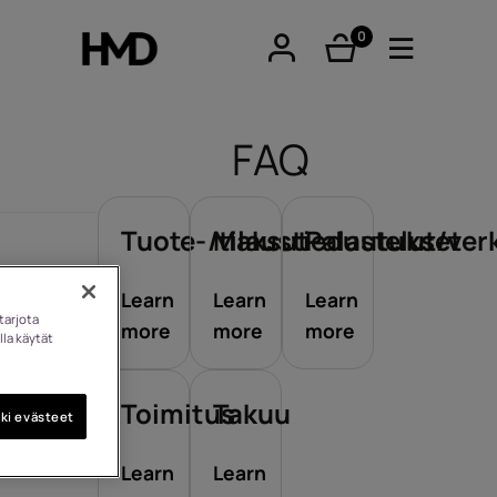
0
tuotteet
FAQ
Tuote-/tilaustiedustelut/ve
Maksut
Palautukset
tphones
Learn
Learn
Learn
tarjota
more
more
more
lla käytät
eiset
Toimitus
Takuu
ki evästeet
imet
Learn
Learn